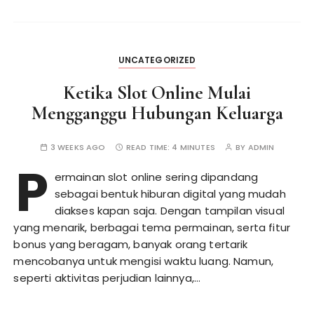
UNCATEGORIZED
Ketika Slot Online Mulai
Mengganggu Hubungan Keluarga
3 WEEKS AGO
READ TIME:
4 MINUTES
BY
ADMIN
P
ermainan slot online sering dipandang
sebagai bentuk hiburan digital yang mudah
diakses kapan saja. Dengan tampilan visual
yang menarik, berbagai tema permainan, serta fitur
bonus yang beragam, banyak orang tertarik
mencobanya untuk mengisi waktu luang. Namun,
seperti aktivitas perjudian lainnya,…