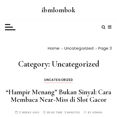
S
ibmlombok
k
i
p
t
o
c
Home
Uncategorized
Page 3
o
n
t
Category:
Uncategorized
e
n
UNCATEGORIZED
t
“Hampir Menang” Bukan Sinyal: Cara
Membaca Near-Miss di Slot Gacor
2 WEEKS AGO
READ TIME:
3 MINUTES
BY
ADMIN