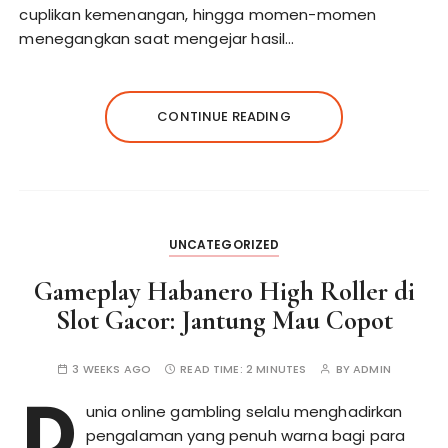
cuplikan kemenangan, hingga momen-momen
menegangkan saat mengejar hasil…
CONTINUE READING
UNCATEGORIZED
Gameplay Habanero High Roller di
Slot Gacor: Jantung Mau Copot
3 WEEKS AGO
READ TIME:
2 MINUTES
BY
ADMIN
D
unia online gambling selalu menghadirkan
pengalaman yang penuh warna bagi para