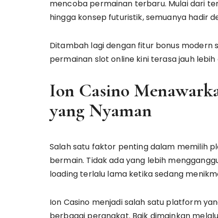
mencoba permainan terbaru. Mulai dari tem
hingga konsep futuristik, semuanya hadir 
Ditambah lagi dengan fitur bonus modern sep
permainan slot online kini terasa jauh lebi
Ion Casino Menawark
yang Nyaman
Salah satu faktor penting dalam memilih p
bermain. Tidak ada yang lebih mengganggu
loading terlalu lama ketika sedang menikm
Ion Casino menjadi salah satu platform yang
berbagai perangkat. Baik dimainkan mela