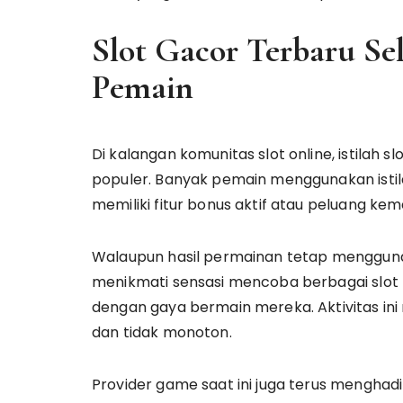
Slot Gacor Terbaru Se
Pemain
Di kalangan komunitas slot online, istilah 
populer. Banyak pemain menggunakan isti
memiliki fitur bonus aktif atau peluang k
Walaupun hasil permainan tetap mengguna
menikmati sensasi mencoba berbagai slo
dengan gaya bermain mereka. Aktivitas in
dan tidak monoton.
Provider game saat ini juga terus menghad