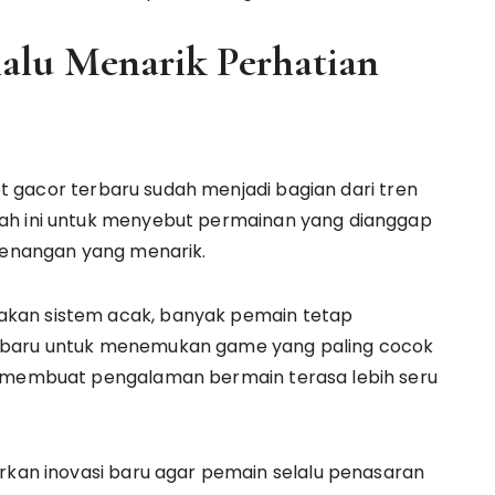
lalu Menarik Perhatian
slot gacor terbaru sudah menjadi bagian dari tren
lah ini untuk menyebut permainan yang dianggap
emenangan yang menarik.
kan sistem acak, banyak pemain tetap
t baru untuk menemukan game yang paling cocok
i membuat pengalaman bermain terasa lebih seru
irkan inovasi baru agar pemain selalu penasaran