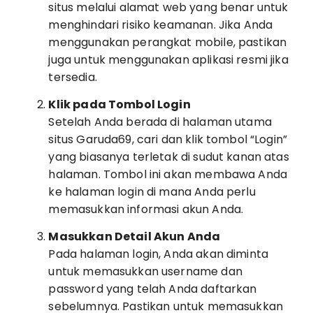
situs melalui alamat web yang benar untuk
menghindari risiko keamanan. Jika Anda
menggunakan perangkat mobile, pastikan
juga untuk menggunakan aplikasi resmi jika
tersedia.
Klik pada Tombol Login
Setelah Anda berada di halaman utama
situs Garuda69, cari dan klik tombol “Login”
yang biasanya terletak di sudut kanan atas
halaman. Tombol ini akan membawa Anda
ke halaman login di mana Anda perlu
memasukkan informasi akun Anda.
Masukkan Detail Akun Anda
Pada halaman login, Anda akan diminta
untuk memasukkan username dan
password yang telah Anda daftarkan
sebelumnya. Pastikan untuk memasukkan