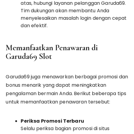
atas, hubungi layanan pelanggan Garuda69.
Tim dukungan akan membantu Anda
menyelesaikan masalah login dengan cepat
dan efektif.
Memanfaatkan Penawaran di
Garuda69 Slot
Garuda69 juga menawarkan berbagai promosi dan
bonus menarik yang dapat meningkatkan
pengalaman bermain Anda. Berikut beberapa tips
untuk memanfaatkan penawaran tersebut:
Periksa Promosi Terbaru
Selalu periksa bagian promosi di situs