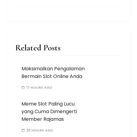
Related Posts
Maksimalkan Pengalaman
Bermain Slot Online Anda
17 HOURS AGO
Meme Slot Paling Lucu
yang Cuma Dimengerti
Member Rajamas
20 HOURS AGO