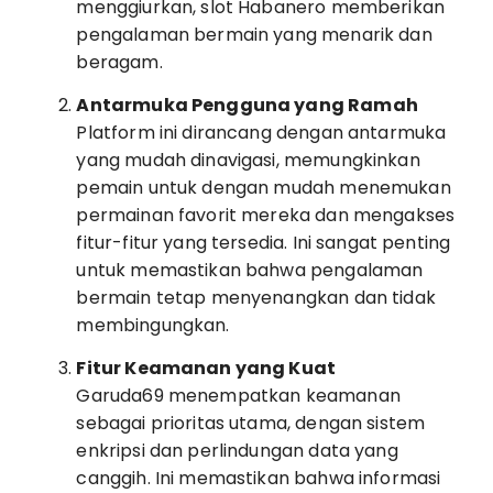
menggiurkan, slot Habanero memberikan
pengalaman bermain yang menarik dan
beragam.
Antarmuka Pengguna yang Ramah
Platform ini dirancang dengan antarmuka
yang mudah dinavigasi, memungkinkan
pemain untuk dengan mudah menemukan
permainan favorit mereka dan mengakses
fitur-fitur yang tersedia. Ini sangat penting
untuk memastikan bahwa pengalaman
bermain tetap menyenangkan dan tidak
membingungkan.
Fitur Keamanan yang Kuat
Garuda69 menempatkan keamanan
sebagai prioritas utama, dengan sistem
enkripsi dan perlindungan data yang
canggih. Ini memastikan bahwa informasi