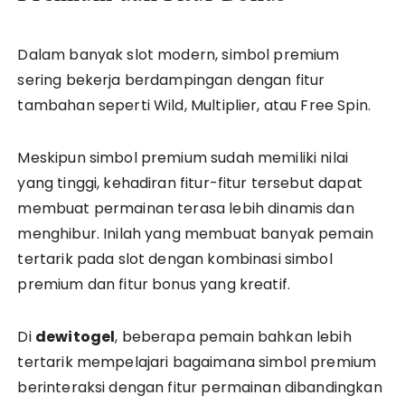
Dalam banyak slot modern, simbol premium
sering bekerja berdampingan dengan fitur
tambahan seperti Wild, Multiplier, atau Free Spin.
Meskipun simbol premium sudah memiliki nilai
yang tinggi, kehadiran fitur-fitur tersebut dapat
membuat permainan terasa lebih dinamis dan
menghibur. Inilah yang membuat banyak pemain
tertarik pada slot dengan kombinasi simbol
premium dan fitur bonus yang kreatif.
Di
dewitogel
, beberapa pemain bahkan lebih
tertarik mempelajari bagaimana simbol premium
berinteraksi dengan fitur permainan dibandingkan