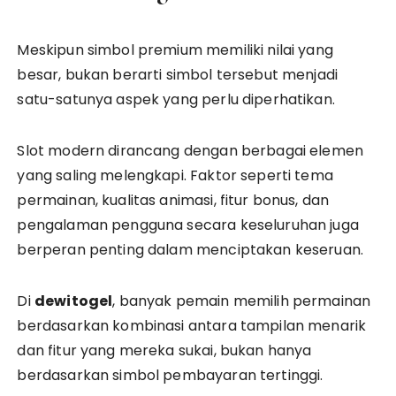
Meskipun simbol premium memiliki nilai yang
besar, bukan berarti simbol tersebut menjadi
satu-satunya aspek yang perlu diperhatikan.
Slot modern dirancang dengan berbagai elemen
yang saling melengkapi. Faktor seperti tema
permainan, kualitas animasi, fitur bonus, dan
pengalaman pengguna secara keseluruhan juga
berperan penting dalam menciptakan keseruan.
Di
dewitogel
, banyak pemain memilih permainan
berdasarkan kombinasi antara tampilan menarik
dan fitur yang mereka sukai, bukan hanya
berdasarkan simbol pembayaran tertinggi.