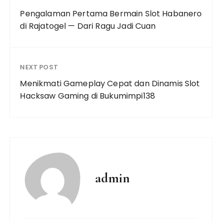
Pengalaman Pertama Bermain Slot Habanero
di Rajatogel — Dari Ragu Jadi Cuan
NEXT POST
Menikmati Gameplay Cepat dan Dinamis Slot
Hacksaw Gaming di Bukumimpi138
admin