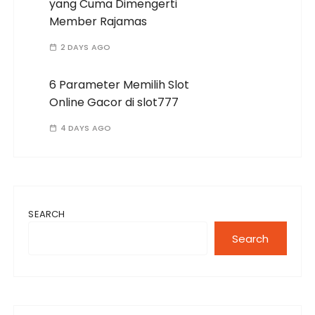
yang Cuma Dimengerti
Member Rajamas
2 DAYS AGO
6 Parameter Memilih Slot
Online Gacor di slot777
4 DAYS AGO
SEARCH
Search