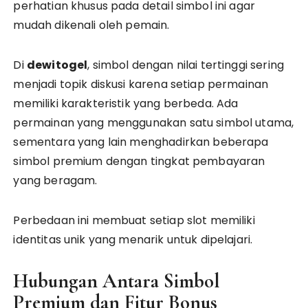
perhatian khusus pada detail simbol ini agar
mudah dikenali oleh pemain.
Di
dewitogel
, simbol dengan nilai tertinggi sering
menjadi topik diskusi karena setiap permainan
memiliki karakteristik yang berbeda. Ada
permainan yang menggunakan satu simbol utama,
sementara yang lain menghadirkan beberapa
simbol premium dengan tingkat pembayaran
yang beragam.
Perbedaan ini membuat setiap slot memiliki
identitas unik yang menarik untuk dipelajari.
Hubungan Antara Simbol
Premium dan Fitur Bonus