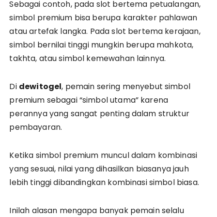
Sebagai contoh, pada slot bertema petualangan,
simbol premium bisa berupa karakter pahlawan
atau artefak langka. Pada slot bertema kerajaan,
simbol bernilai tinggi mungkin berupa mahkota,
takhta, atau simbol kemewahan lainnya.
Di
dewitogel
, pemain sering menyebut simbol
premium sebagai “simbol utama” karena
perannya yang sangat penting dalam struktur
pembayaran.
Ketika simbol premium muncul dalam kombinasi
yang sesuai, nilai yang dihasilkan biasanya jauh
lebih tinggi dibandingkan kombinasi simbol biasa.
Inilah alasan mengapa banyak pemain selalu