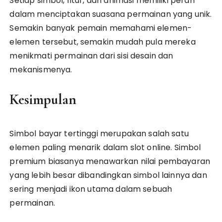
Setiap simbol, fitur, dan animasi memiliki peran
dalam menciptakan suasana permainan yang unik.
Semakin banyak pemain memahami elemen-
elemen tersebut, semakin mudah pula mereka
menikmati permainan dari sisi desain dan
mekanismenya.
Kesimpulan
Simbol bayar tertinggi merupakan salah satu
elemen paling menarik dalam slot online. Simbol
premium biasanya menawarkan nilai pembayaran
yang lebih besar dibandingkan simbol lainnya dan
sering menjadi ikon utama dalam sebuah
permainan.