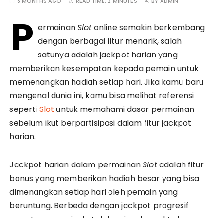
3 MONTHS AGO
READ TIME:
2 MINUTES
BY
ADMIN
P
ermainan
Slot
online semakin berkembang
dengan berbagai fitur menarik, salah
satunya adalah jackpot harian yang
memberikan kesempatan kepada pemain untuk
memenangkan hadiah setiap hari. Jika kamu baru
mengenal dunia ini, kamu bisa melihat referensi
seperti
Slot
untuk memahami dasar permainan
sebelum ikut berpartisipasi dalam fitur jackpot
harian.
Jackpot harian dalam permainan
Slot
adalah fitur
bonus yang memberikan hadiah besar yang bisa
dimenangkan setiap hari oleh pemain yang
beruntung. Berbeda dengan jackpot progresif