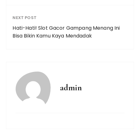
NEXT POST
Hati-Hati! Slot Gacor Gampang Menang Ini
Bisa Bikin Kamu Kaya Mendadak
admin