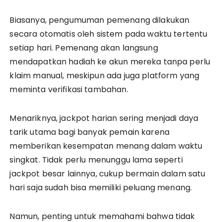
Biasanya, pengumuman pemenang dilakukan
secara otomatis oleh sistem pada waktu tertentu
setiap hari. Pemenang akan langsung
mendapatkan hadiah ke akun mereka tanpa perlu
klaim manual, meskipun ada juga platform yang
meminta verifikasi tambahan.
Menariknya, jackpot harian sering menjadi daya
tarik utama bagi banyak pemain karena
memberikan kesempatan menang dalam waktu
singkat. Tidak perlu menunggu lama seperti
jackpot besar lainnya, cukup bermain dalam satu
hari saja sudah bisa memiliki peluang menang.
Namun, penting untuk memahami bahwa tidak