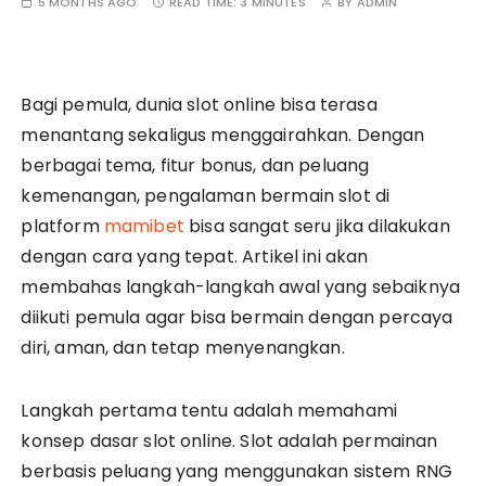
5 MONTHS AGO
READ TIME:
3 MINUTES
BY
ADMIN
Bagi pemula, dunia slot online bisa terasa
menantang sekaligus menggairahkan. Dengan
berbagai tema, fitur bonus, dan peluang
kemenangan, pengalaman bermain slot di
platform
mamibet
bisa sangat seru jika dilakukan
dengan cara yang tepat. Artikel ini akan
membahas langkah-langkah awal yang sebaiknya
diikuti pemula agar bisa bermain dengan percaya
diri, aman, dan tetap menyenangkan.
Langkah pertama tentu adalah memahami
konsep dasar slot online. Slot adalah permainan
berbasis peluang yang menggunakan sistem RNG