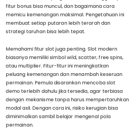
fitur bonus bisa muncul, dan bagaimana cara
memicu kemenangan maksimal. Pengetahuan ini
membuat setiap putaran lebih terarah dan
strategi taruhan bisa lebih tepat.
Memahami fitur slot juga penting. Slot modern
biasanya memiliki simbol wild, scatter, free spins,
atau multiplier. Fitur-fitur ini meningkatkan
peluang kemenangan dan menambah keseruan
permainan. Pemula disarankan mencoba slot
demo terlebih dahulu jika tersedia, agar terbiasa
dengan mekanisme tanpa harus mempertaruhkan
modal asli. Dengan cara ini, risiko kerugian bisa
diminimalkan sambil belajar mengenal pola
permainan.