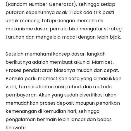
(Random Number Generator), sehingga setiap
putaran sepenuhnya acak. Tidak ada trik pasti
untuk menang, tetapi dengan memahami
mekanisme dasar, pemula bisa mengatur strategi
taruhan dan mengelola modal dengan lebih bijak.
Setelah memahami konsep dasar, langkah
berikutnya adalah membuat akun di Mamibet.
Proses pendaftaran biasanya mudah dan cepat.
Pemula perlu memastikan data yang dimasukkan
valid, termasuk informasi pribadi dan metode
pembayaran. Akun yang sudah diverifikasi akan
memudahkan proses deposit maupun penarikan
kemenangan di kemudian hari, sehingga
pengalaman bermain lebih lancar dan bebas
khawatir.