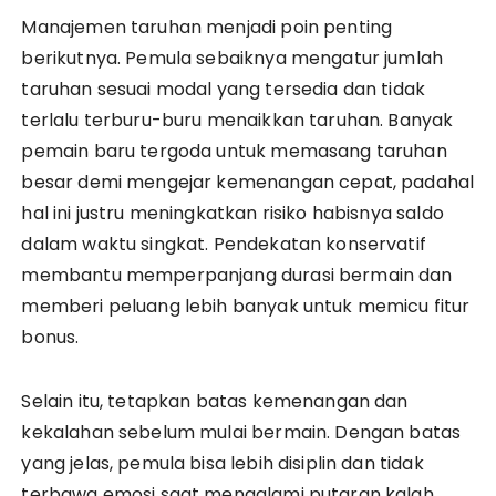
Manajemen taruhan menjadi poin penting
berikutnya. Pemula sebaiknya mengatur jumlah
taruhan sesuai modal yang tersedia dan tidak
terlalu terburu-buru menaikkan taruhan. Banyak
pemain baru tergoda untuk memasang taruhan
besar demi mengejar kemenangan cepat, padahal
hal ini justru meningkatkan risiko habisnya saldo
dalam waktu singkat. Pendekatan konservatif
membantu memperpanjang durasi bermain dan
memberi peluang lebih banyak untuk memicu fitur
bonus.
Selain itu, tetapkan batas kemenangan dan
kekalahan sebelum mulai bermain. Dengan batas
yang jelas, pemula bisa lebih disiplin dan tidak
terbawa emosi saat mengalami putaran kalah