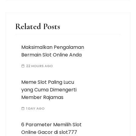
Related Posts
Maksimalkan Pengalaman
Bermain Slot Online Anda
22 HOURS AGO
Meme Slot Paling Lucu
yang Cuma Dimengerti
Member Rajamas
1 DAY AGO
6 Parameter Memilih Slot
Online Gacor di slot777