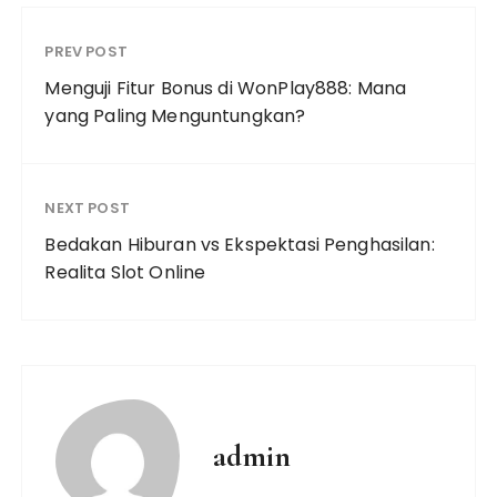
PREV POST
Menguji Fitur Bonus di WonPlay888: Mana
yang Paling Menguntungkan?
NEXT POST
Bedakan Hiburan vs Ekspektasi Penghasilan:
Realita Slot Online
admin