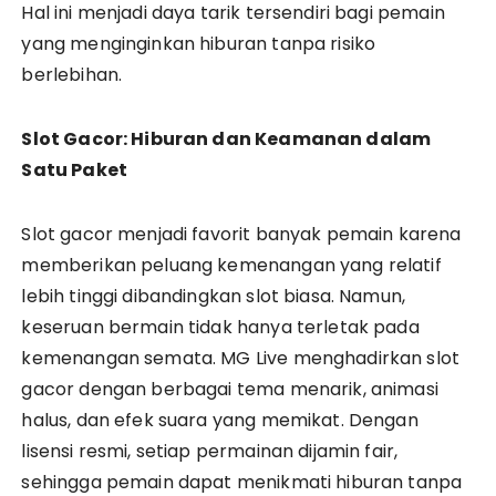
Hal ini menjadi daya tarik tersendiri bagi pemain
yang menginginkan hiburan tanpa risiko
berlebihan.
Slot Gacor: Hiburan dan Keamanan dalam
Satu Paket
Slot gacor menjadi favorit banyak pemain karena
memberikan peluang kemenangan yang relatif
lebih tinggi dibandingkan slot biasa. Namun,
keseruan bermain tidak hanya terletak pada
kemenangan semata. MG Live menghadirkan slot
gacor dengan berbagai tema menarik, animasi
halus, dan efek suara yang memikat. Dengan
lisensi resmi, setiap permainan dijamin fair,
sehingga pemain dapat menikmati hiburan tanpa