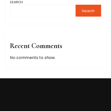
SEARCH
Search
Recent Comments
No comments to show.