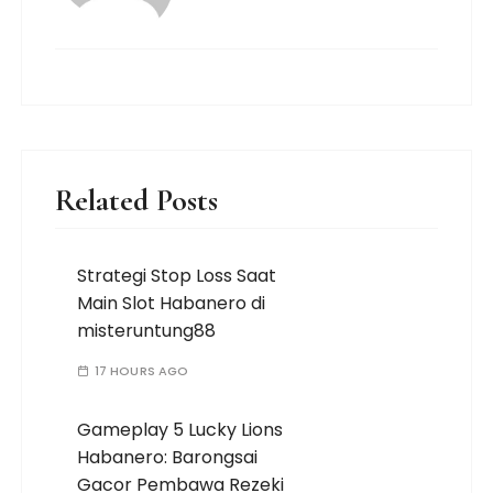
Related Posts
Strategi Stop Loss Saat
Main Slot Habanero di
misteruntung88
17 HOURS AGO
Gameplay 5 Lucky Lions
Habanero: Barongsai
Gacor Pembawa Rezeki