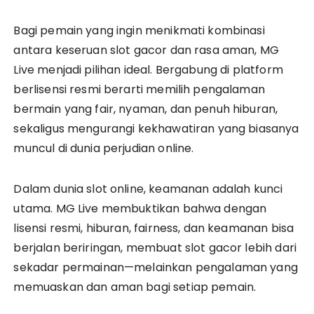
Bagi pemain yang ingin menikmati kombinasi
antara keseruan slot gacor dan rasa aman, MG
Live menjadi pilihan ideal. Bergabung di platform
berlisensi resmi berarti memilih pengalaman
bermain yang fair, nyaman, dan penuh hiburan,
sekaligus mengurangi kekhawatiran yang biasanya
muncul di dunia perjudian online.
Dalam dunia slot online, keamanan adalah kunci
utama. MG Live membuktikan bahwa dengan
lisensi resmi, hiburan, fairness, dan keamanan bisa
berjalan beriringan, membuat slot gacor lebih dari
sekadar permainan—melainkan pengalaman yang
memuaskan dan aman bagi setiap pemain.