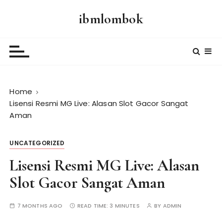
S
ibmlombok
k
i
p
t
o
c
Home
o
Lisensi Resmi MG Live: Alasan Slot Gacor Sangat
n
Aman
t
e
n
UNCATEGORIZED
t
Lisensi Resmi MG Live: Alasan
Slot Gacor Sangat Aman
7 MONTHS AGO
READ TIME:
3 MINUTES
BY
ADMIN