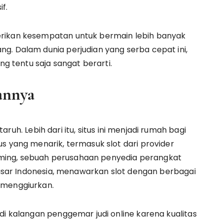
f.
erikan kesempatan untuk bermain lebih banyak
g. Dalam dunia perjudian yang serba cepat ini,
 tentu saja sangat berarti.
annya
uh. Lebih dari itu, situs ini menjadi rumah bagi
s yang menarik, termasuk slot dari provider
ming, sebuah perusahaan penyedia perangkat
 pasar Indonesia, menawarkan slot dengan berbagai
 menggiurkan.
di kalangan penggemar judi online karena kualitas