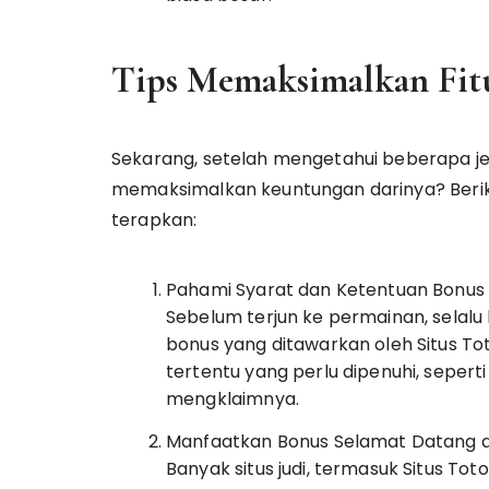
Tips Memaksimalkan Fitu
Sekarang, setelah mengetahui beberapa je
memaksimalkan keuntungan darinya? Berik
terapkan:
Pahami Syarat dan Ketentuan Bonus
Sebelum terjun ke permainan, selalu
bonus yang ditawarkan oleh Situs T
tertentu yang perlu dipenuhi, sepert
mengklaimnya.
Manfaatkan Bonus Selamat Datang d
Banyak situs judi, termasuk Situs T