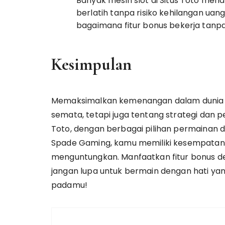
Banyak mesin slot di Situs Toto m
berlatih tanpa risiko kehilangan ua
bagaimana fitur bonus bekerja tanpa 
Kesimpulan
Memaksimalkan kemenangan dalam dunia s
semata, tetapi juga tentang strategi dan 
Toto, dengan berbagai pilihan permainan 
Spade Gaming, kamu memiliki kesempatan
menguntungkan. Manfaatkan fitur bonus de
jangan lupa untuk bermain dengan hati ya
padamu!