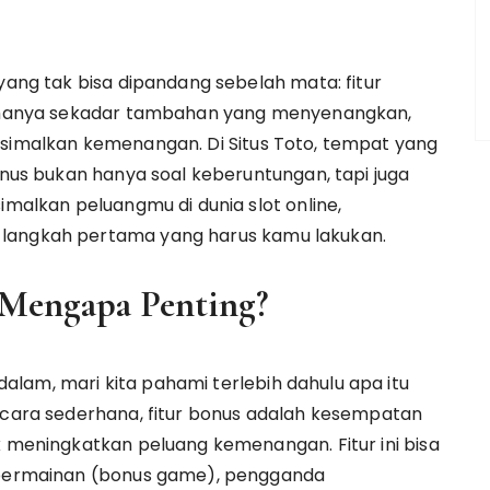
 yang tak bisa dipandang sebelah mata: fitur
an hanya sekadar tambahan yang menyenangkan,
ksimalkan kemenangan. Di Situs Toto, tempat yang
bonus bukan hanya soal keberuntungan, tapi juga
imalkan peluangmu di dunia slot online,
 langkah pertama yang harus kamu lakukan.
 Mengapa Penting?
lam, mari kita pahami terlebih dahulu apa itu
Secara sederhana, fitur bonus adalah kesempatan
k meningkatkan peluang kemenangan. Fitur ini bisa
s permainan (bonus game), pengganda