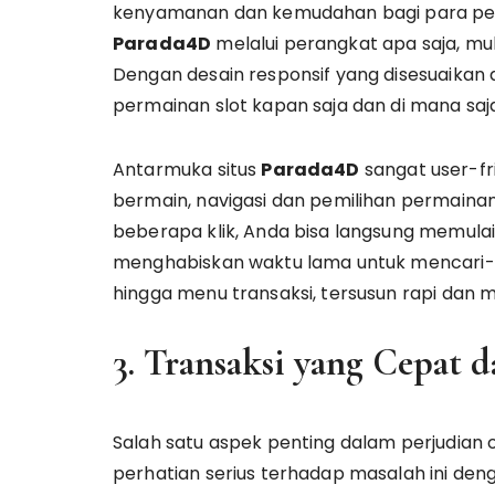
kenyamanan dan kemudahan bagi para pen
Parada4D
melalui perangkat apa saja, mu
Dengan desain responsif yang disesuaikan
permainan slot kapan saja dan di mana saja
Antarmuka situs
Parada4D
sangat user-fr
bermain, navigasi dan pemilihan permaina
beberapa klik, Anda bisa langsung memulai
menghabiskan waktu lama untuk mencari-car
hingga menu transaksi, tersusun rapi dan 
3. Transaksi yang Cepat
Salah satu aspek penting dalam perjudian o
perhatian serius terhadap masalah ini 