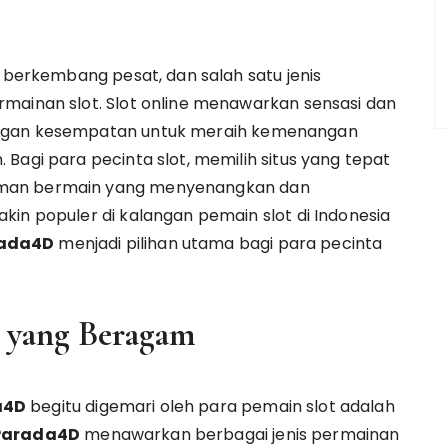
n berkembang pesat, dan salah satu jenis
mainan slot. Slot online menawarkan sensasi dan
engan kesempatan untuk meraih kemenangan
Bagi para pecinta slot, memilih situs yang tepat
aman bermain yang menyenangkan dan
kin populer di kalangan pemain slot di Indonesia
ada4D
menjadi pilihan utama bagi para pecinta
t yang Beragam
a4D
begitu digemari oleh para pemain slot adalah
Parada4D
menawarkan berbagai jenis permainan