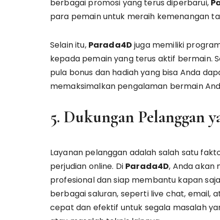
berbagai promosi yang terus diperbarui,
P
para pemain untuk meraih kemenangan ta
Selain itu,
Parada4D
juga memiliki progra
kepada pemain yang terus aktif bermain. 
pula bonus dan hadiah yang bisa Anda dapa
memaksimalkan pengalaman bermain And
5. Dukungan Pelanggan y
Layanan pelanggan adalah salah satu fakto
perjudian online. Di
Parada4D
, Anda akan
profesional dan siap membantu kapan saja.
berbagai saluran, seperti live chat, email
cepat dan efektif untuk segala masalah yang