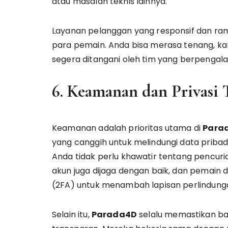
atau masalah teknis lainnya.
Layanan pelanggan yang responsif dan ra
para pemain. Anda bisa merasa tenang, k
segera ditangani oleh tim yang berpengal
6. Keamanan dan Privasi 
Keamanan adalah prioritas utama di
Para
yang canggih untuk melindungi data pribad
Anda tidak perlu khawatir tentang pencur
akun juga dijaga dengan baik, dan pemain 
(2FA) untuk menambah lapisan perlindung
Selain itu,
Parada4D
selalu memastikan ba