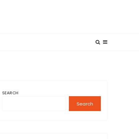
SEARCH
Search