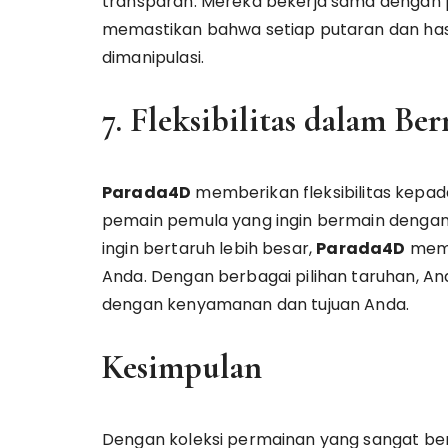
transparan. Mereka bekerja sama dengan 
memastikan bahwa setiap putaran dan has
dimanipulasi.
7. Fleksibilitas dalam Be
Parada4D
memberikan fleksibilitas kepad
pemain pemula yang ingin bermain dengan
ingin bertaruh lebih besar,
Parada4D
memi
Anda. Dengan berbagai pilihan taruhan, An
dengan kenyamanan dan tujuan Anda.
Kesimpulan
Dengan koleksi permainan yang sangat be