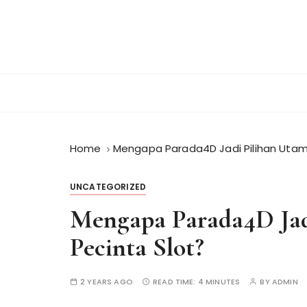
S
k
i
p
t
o
c
o
n
Home
Mengapa Parada4D Jadi Pilihan Utam
t
e
UNCATEGORIZED
n
Mengapa Parada4D Jad
t
Pecinta Slot?
2 YEARS AGO
READ TIME:
4 MINUTES
BY
ADMIN