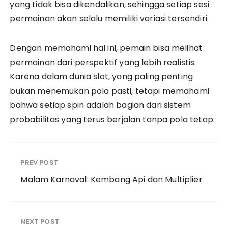
yang tidak bisa dikendalikan, sehingga setiap sesi
permainan akan selalu memiliki variasi tersendiri.
Dengan memahami hal ini, pemain bisa melihat
permainan dari perspektif yang lebih realistis.
Karena dalam dunia slot, yang paling penting
bukan menemukan pola pasti, tetapi memahami
bahwa setiap spin adalah bagian dari sistem
probabilitas yang terus berjalan tanpa pola tetap.
PREV POST
Malam Karnaval: Kembang Api dan Multiplier
NEXT POST