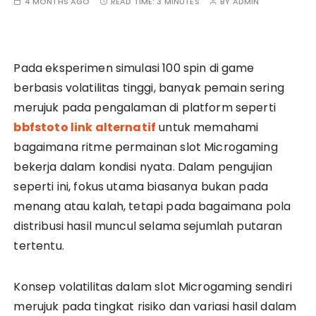
4 MONTHS AGO
READ TIME:
3 MINUTES
BY
ADMIN
Pada eksperimen simulasi 100 spin di game
berbasis volatilitas tinggi, banyak pemain sering
merujuk pada pengalaman di platform seperti
bbfstoto link alternatif
untuk memahami
bagaimana ritme permainan slot Microgaming
bekerja dalam kondisi nyata. Dalam pengujian
seperti ini, fokus utama biasanya bukan pada
menang atau kalah, tetapi pada bagaimana pola
distribusi hasil muncul selama sejumlah putaran
tertentu.
Konsep volatilitas dalam slot Microgaming sendiri
merujuk pada tingkat risiko dan variasi hasil dalam