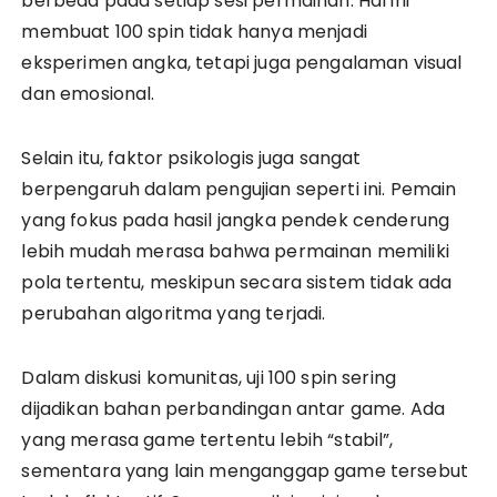
berbeda pada setiap sesi permainan. Hal ini
membuat 100 spin tidak hanya menjadi
eksperimen angka, tetapi juga pengalaman visual
dan emosional.
Selain itu, faktor psikologis juga sangat
berpengaruh dalam pengujian seperti ini. Pemain
yang fokus pada hasil jangka pendek cenderung
lebih mudah merasa bahwa permainan memiliki
pola tertentu, meskipun secara sistem tidak ada
perubahan algoritma yang terjadi.
Dalam diskusi komunitas, uji 100 spin sering
dijadikan bahan perbandingan antar game. Ada
yang merasa game tertentu lebih “stabil”,
sementara yang lain menganggap game tersebut