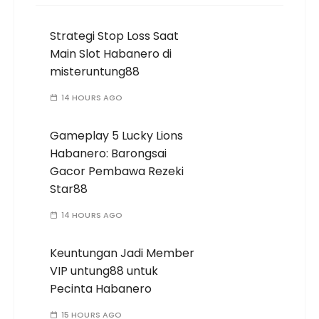
Strategi Stop Loss Saat
Main Slot Habanero di
misteruntung88
14 HOURS AGO
Gameplay 5 Lucky Lions
Habanero: Barongsai
Gacor Pembawa Rezeki
Star88
14 HOURS AGO
Keuntungan Jadi Member
VIP untung88 untuk
Pecinta Habanero
15 HOURS AGO