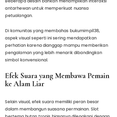
Beberapa desain bahkan menampilkan interaksi
antarhewan untuk memperkuat nuansa
petualangan.
Di komunitas yang membahas bukumimpi138,
aspek visual seperti ini sering mendapatkan
perhatian karena dianggap mampu memberikan
pengalaman yang lebih menarik dibandingkan
simbol konvensional.
Efek Suara yang Membawa Pemain
ke Alam Liar
Selain visual, efek suara memiliki peran besar
dalam membangun suasana permainan. Slot
bertema hutan tropis biasanya dilengkapi dengan