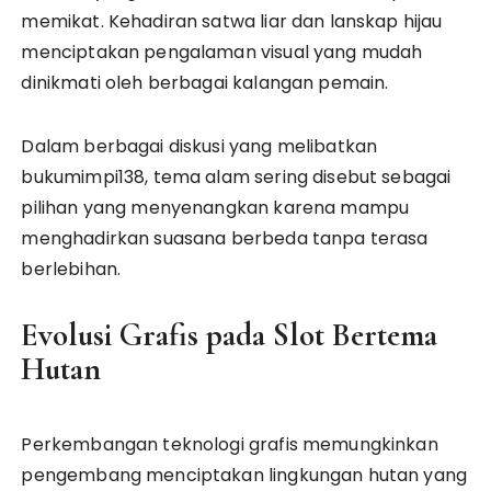
memikat. Kehadiran satwa liar dan lanskap hijau
menciptakan pengalaman visual yang mudah
dinikmati oleh berbagai kalangan pemain.
Dalam berbagai diskusi yang melibatkan
bukumimpi138, tema alam sering disebut sebagai
pilihan yang menyenangkan karena mampu
menghadirkan suasana berbeda tanpa terasa
berlebihan.
Evolusi Grafis pada Slot Bertema
Hutan
Perkembangan teknologi grafis memungkinkan
pengembang menciptakan lingkungan hutan yang