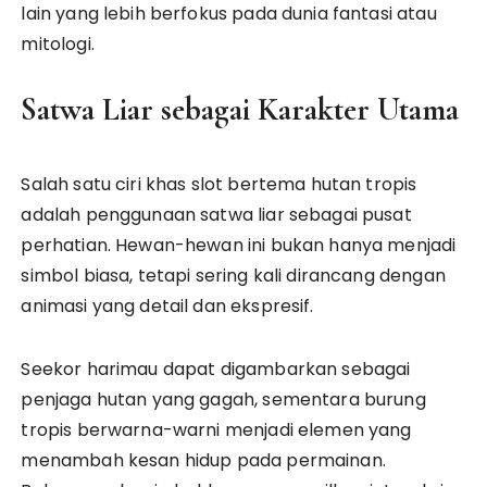
lain yang lebih berfokus pada dunia fantasi atau
mitologi.
Satwa Liar sebagai Karakter Utama
Salah satu ciri khas slot bertema hutan tropis
adalah penggunaan satwa liar sebagai pusat
perhatian. Hewan-hewan ini bukan hanya menjadi
simbol biasa, tetapi sering kali dirancang dengan
animasi yang detail dan ekspresif.
Seekor harimau dapat digambarkan sebagai
penjaga hutan yang gagah, sementara burung
tropis berwarna-warni menjadi elemen yang
menambah kesan hidup pada permainan.