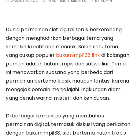
2 MONTHS AGO
READ TIME:
3 MINUTES
BY
ADMIN
Dunia permainan slot digital terus berkembang
dengan menghadirkan berbagai tema yang
semakin kreatif dan menarik. Salah satu tema
yang cukup populer
bukumimpi138 link
di kalangan
pemain adalah hutan tropis dan satwa liar. Tema
ini menawarkan suasana yang berbeda dari
permainan bertema klasik maupun fantasi karena
mengajak pemain menjelajahi lingkungan alam
yang penuh warna, misteri, dan kehidupan.
Di berbagai komunitas yang membahas
permainan digital, termasuk diskusi yang berkaitan
dengan bukumimpi138, slot bertema hutan tropis