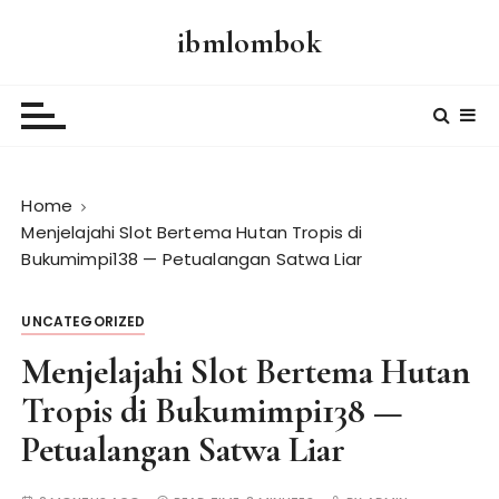
S
ibmlombok
k
i
p
t
o
c
Home
o
Menjelajahi Slot Bertema Hutan Tropis di
n
Bukumimpi138 — Petualangan Satwa Liar
t
e
n
UNCATEGORIZED
t
Menjelajahi Slot Bertema Hutan
Tropis di Bukumimpi138 —
Petualangan Satwa Liar