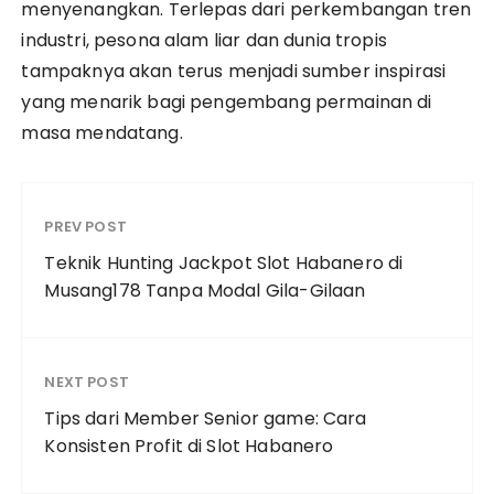
menyenangkan. Terlepas dari perkembangan tren
industri, pesona alam liar dan dunia tropis
tampaknya akan terus menjadi sumber inspirasi
yang menarik bagi pengembang permainan di
masa mendatang.
PREV POST
Teknik Hunting Jackpot Slot Habanero di
Musang178 Tanpa Modal Gila-Gilaan
NEXT POST
Tips dari Member Senior game: Cara
Konsisten Profit di Slot Habanero