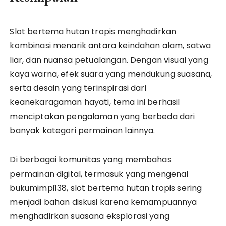
Slot bertema hutan tropis menghadirkan
kombinasi menarik antara keindahan alam, satwa
liar, dan nuansa petualangan. Dengan visual yang
kaya warna, efek suara yang mendukung suasana,
serta desain yang terinspirasi dari
keanekaragaman hayati, tema ini berhasil
menciptakan pengalaman yang berbeda dari
banyak kategori permainan lainnya.
Di berbagai komunitas yang membahas
permainan digital, termasuk yang mengenal
bukumimpi138, slot bertema hutan tropis sering
menjadi bahan diskusi karena kemampuannya
menghadirkan suasana eksplorasi yang