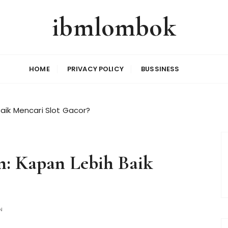
ibmlombok
HOME
PRIVACY POLICY
BUSSINESS
aik Mencari Slot Gacor?
: Kapan Lebih Baik
N