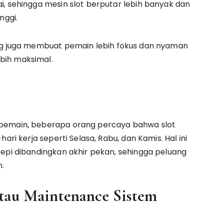
i, sehingga mesin slot berputar lebih banyak dan
nggi.
ang juga membuat pemain lebih fokus dan nyaman
bih maksimal.
 pemain, beberapa orang percaya bahwa slot
ari kerja seperti Selasa, Rabu, dan Kamis. Hal ini
sepi dibandingkan akhir pekan, sehingga peluang
.
atau Maintenance Sistem