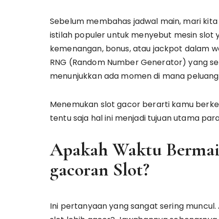
Sebelum membahas jadwal main, mari kita k
istilah populer untuk menyebut mesin slot
kemenangan, bonus, atau jackpot dalam wa
RNG (Random Number Generator) yang sec
menunjukkan ada momen di mana peluang 
Menemukan slot gacor berarti kamu berke
tentu saja hal ini menjadi tujuan utama par
Apakah Waktu Bermai
gacoran Slot?
Ini pertanyaan yang sangat sering muncul