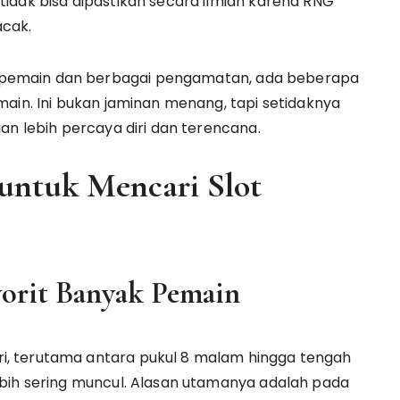
idak bisa dipastikan secara ilmiah karena RNG
cak.
pemain dan berbagai pengamatan, ada beberapa
main. Ini bukan jaminan menang, tapi setidaknya
an lebih percaya diri dan terencana.
untuk Mencari Slot
vorit Banyak Pemain
, terutama antara pukul 8 malam hingga tengah
ebih sering muncul. Alasan utamanya adalah pada