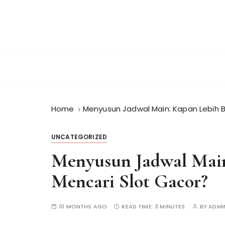
S
k
i
p
t
o
c
o
n
Home
Menyusun Jadwal Main: Kapan Lebih B
t
e
UNCATEGORIZED
n
Menyusun Jadwal Main
t
Mencari Slot Gacor?
10 MONTHS AGO
READ TIME:
3 MINUTES
BY
ADMI