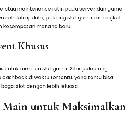
ate atau maintenance rutin pada server dan game
 setelah update, peluang slot gacor meningkat
an kesempatan menang baru.
vent Khusus
untuk mencari slot gacor. Situs judi sering
 cashback di waktu tertentu, yang tentu bisa
gai slot dengan lebih leluasa.
l Main untuk Maksimalkan