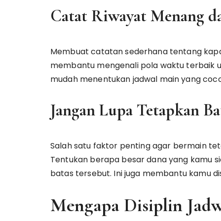
Catat Riwayat Menang d
Membuat catatan sederhana tentang kapa
membantu mengenali pola waktu terbaik un
mudah menentukan jadwal main yang coc
Jangan Lupa Tetapkan Ba
Salah satu faktor penting agar bermain 
Tentukan berapa besar dana yang kamu si
batas tersebut. Ini juga membantu kamu dis
Mengapa Disiplin Jadw