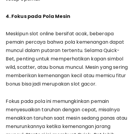
4. Fokus pada Pola Mesin
Meskipun slot online bersifat acak, beberapa
pemain percaya bahwa pola kemenangan dapat
muncul dalam putaran tertentu. Selama Quick-
Bet, penting untuk memperhatikan kapan simbol
wild, scatter, atau bonus muncul. Mesin yang sering
memberikan kemenangan kecil atau memicu fitur
bonus bisa jadi merupakan slot gacor.
Fokus pada pola ini memungkinkan pemain
menyesuaikan taruhan dengan cepat, misalnya
menaikkan taruhan saat mesin sedang panas atau
menurunkannya ketika kemenangan jarang