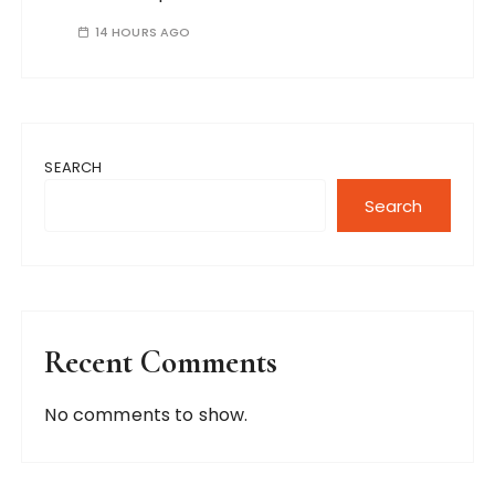
14 HOURS AGO
SEARCH
Search
Recent Comments
No comments to show.