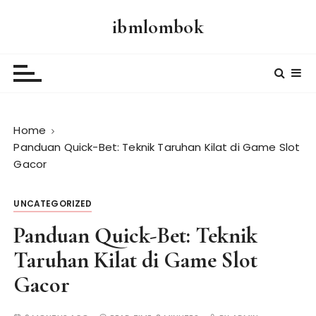
S
ibmlombok
k
i
p
t
o
c
Home
o
Panduan Quick-Bet: Teknik Taruhan Kilat di Game Slot
n
Gacor
t
e
n
UNCATEGORIZED
t
Panduan Quick-Bet: Teknik
Taruhan Kilat di Game Slot
Gacor