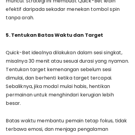
muncul. Strategi ini membuat Quick-Bet lebih
efektif daripada sekadar menekan tombol spin
tanpa arah.
5. Tentukan Batas Waktu dan Target
Quick-Bet idealnya dilakukan dalam sesi singkat,
misalnya 30 menit atau sesuai durasi yang nyaman.
Tentukan target kemenangan sebelum sesi
dimulai, dan berhenti ketika target tercapai.
Sebaliknya, jika modal mulai habis, hentikan
permainan untuk menghindari kerugian lebih
besar.
Batas waktu membantu pemain tetap fokus, tidak
terbawa emosi, dan menjaga pengalaman