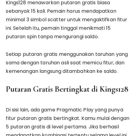
Kings128 menawarkan putaran gratis biasa
sebanyak 15 kali. Pemain harus mendapatkan
minimal 3 simbol scatter untuk mengaktifkan fitur
ini. Setelah itu, pemain tinggal menikmati 15
putaran spin tanpa mengurangi saldo.
Setiap putaran gratis menggunakan taruhan yang
sama dengan taruhan asli saat memicu fitur, dan
kemenangan langsung ditambahkan ke saldo.
Putaran Gratis Bertingkat di Kings128
Di sisi lain, ada game Pragmatic Play yang punya
fitur putaran gratis bertingkat. Kamu mulai dengan
5 putaran gratis di level pertama. Jika berhasil
mendapatkan kombinasi tertentu selama level ini,