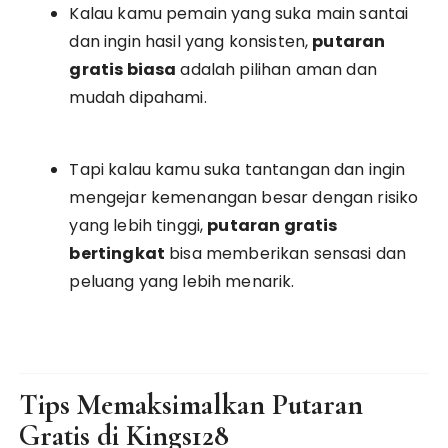
Kalau kamu pemain yang suka main santai
dan ingin hasil yang konsisten,
putaran
gratis biasa
adalah pilihan aman dan
mudah dipahami.
Tapi kalau kamu suka tantangan dan ingin
mengejar kemenangan besar dengan risiko
yang lebih tinggi,
putaran gratis
bertingkat
bisa memberikan sensasi dan
peluang yang lebih menarik.
Tips Memaksimalkan Putaran
Gratis di Kings128