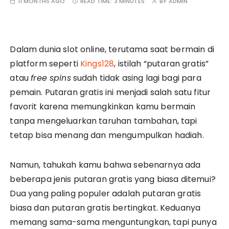
11 MONTHS AGO
READ TIME:
3 MINUTES
BY
ADMIN
Dalam dunia slot online, terutama saat bermain di
platform seperti
Kings128
, istilah “putaran gratis”
atau
free spins
sudah tidak asing lagi bagi para
pemain. Putaran gratis ini menjadi salah satu fitur
favorit karena memungkinkan kamu bermain
tanpa mengeluarkan taruhan tambahan, tapi
tetap bisa menang dan mengumpulkan hadiah.
Namun, tahukah kamu bahwa sebenarnya ada
beberapa jenis putaran gratis yang biasa ditemui?
Dua yang paling populer adalah putaran gratis
biasa dan putaran gratis bertingkat. Keduanya
memang sama-sama menguntungkan, tapi punya