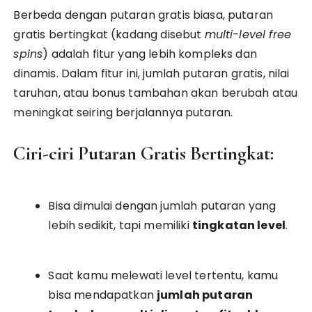
Berbeda dengan putaran gratis biasa, putaran
gratis bertingkat (kadang disebut
multi-level free
spins
) adalah fitur yang lebih kompleks dan
dinamis. Dalam fitur ini, jumlah putaran gratis, nilai
taruhan, atau bonus tambahan akan berubah atau
meningkat seiring berjalannya putaran.
Ciri-ciri Putaran Gratis Bertingkat:
Bisa dimulai dengan jumlah putaran yang
lebih sedikit, tapi memiliki
tingkatan level
.
Saat kamu melewati level tertentu, kamu
bisa mendapatkan
jumlah putaran