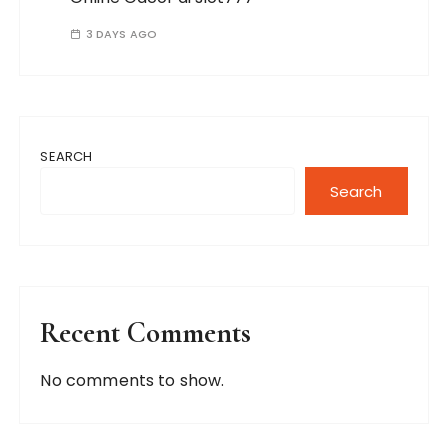
3 DAYS AGO
SEARCH
Search
Recent Comments
No comments to show.