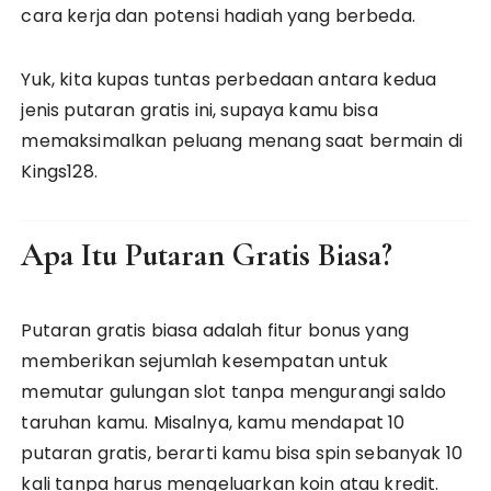
cara kerja dan potensi hadiah yang berbeda.
Yuk, kita kupas tuntas perbedaan antara kedua
jenis putaran gratis ini, supaya kamu bisa
memaksimalkan peluang menang saat bermain di
Kings128.
Apa Itu Putaran Gratis Biasa?
Putaran gratis biasa adalah fitur bonus yang
memberikan sejumlah kesempatan untuk
memutar gulungan slot tanpa mengurangi saldo
taruhan kamu. Misalnya, kamu mendapat 10
putaran gratis, berarti kamu bisa spin sebanyak 10
kali tanpa harus mengeluarkan koin atau kredit.