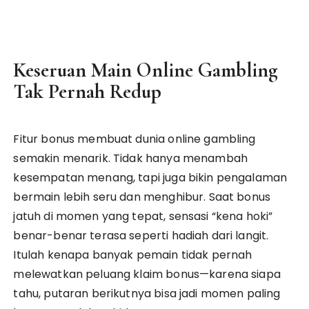
Keseruan Main Online Gambling
Tak Pernah Redup
Fitur bonus membuat dunia online gambling
semakin menarik. Tidak hanya menambah
kesempatan menang, tapi juga bikin pengalaman
bermain lebih seru dan menghibur. Saat bonus
jatuh di momen yang tepat, sensasi “kena hoki”
benar-benar terasa seperti hadiah dari langit.
Itulah kenapa banyak pemain tidak pernah
melewatkan peluang klaim bonus—karena siapa
tahu, putaran berikutnya bisa jadi momen paling