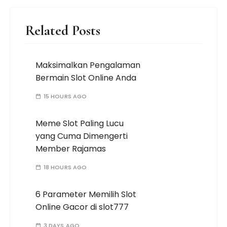
Related Posts
Maksimalkan Pengalaman
Bermain Slot Online Anda
15 HOURS AGO
Meme Slot Paling Lucu
yang Cuma Dimengerti
Member Rajamas
18 HOURS AGO
6 Parameter Memilih Slot
Online Gacor di slot777
3 DAYS AGO