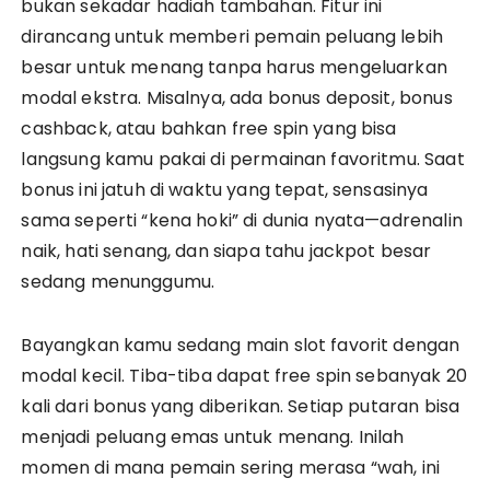
bukan sekadar hadiah tambahan. Fitur ini
dirancang untuk memberi pemain peluang lebih
besar untuk menang tanpa harus mengeluarkan
modal ekstra. Misalnya, ada bonus deposit, bonus
cashback, atau bahkan free spin yang bisa
langsung kamu pakai di permainan favoritmu. Saat
bonus ini jatuh di waktu yang tepat, sensasinya
sama seperti “kena hoki” di dunia nyata—adrenalin
naik, hati senang, dan siapa tahu jackpot besar
sedang menunggumu.
Bayangkan kamu sedang main slot favorit dengan
modal kecil. Tiba-tiba dapat free spin sebanyak 20
kali dari bonus yang diberikan. Setiap putaran bisa
menjadi peluang emas untuk menang. Inilah
momen di mana pemain sering merasa “wah, ini