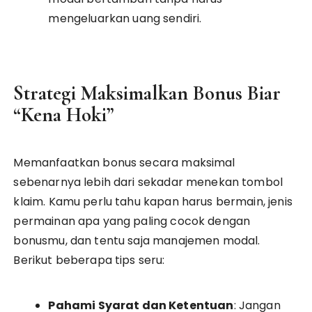
mengeluarkan uang sendiri.
Strategi Maksimalkan Bonus Biar
“Kena Hoki”
Memanfaatkan bonus secara maksimal
sebenarnya lebih dari sekadar menekan tombol
klaim. Kamu perlu tahu kapan harus bermain, jenis
permainan apa yang paling cocok dengan
bonusmu, dan tentu saja manajemen modal.
Berikut beberapa tips seru:
Pahami Syarat dan Ketentuan
: Jangan