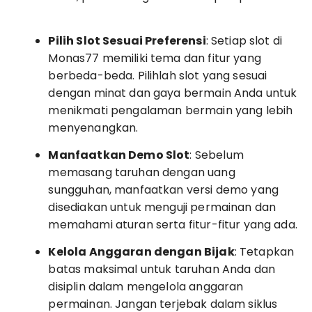
Pilih Slot Sesuai Preferensi
: Setiap slot di
Monas77 memiliki tema dan fitur yang
berbeda-beda. Pilihlah slot yang sesuai
dengan minat dan gaya bermain Anda untuk
menikmati pengalaman bermain yang lebih
menyenangkan.
Manfaatkan Demo Slot
: Sebelum
memasang taruhan dengan uang
sungguhan, manfaatkan versi demo yang
disediakan untuk menguji permainan dan
memahami aturan serta fitur-fitur yang ada.
Kelola Anggaran dengan Bijak
: Tetapkan
batas maksimal untuk taruhan Anda dan
disiplin dalam mengelola anggaran
permainan. Jangan terjebak dalam siklus