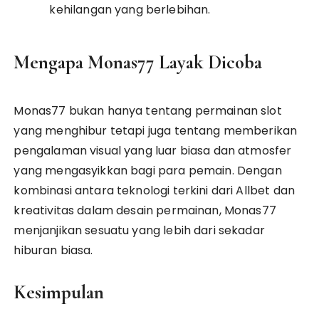
kehilangan yang berlebihan.
Mengapa Monas77 Layak Dicoba
Monas77 bukan hanya tentang permainan slot
yang menghibur tetapi juga tentang memberikan
pengalaman visual yang luar biasa dan atmosfer
yang mengasyikkan bagi para pemain. Dengan
kombinasi antara teknologi terkini dari Allbet dan
kreativitas dalam desain permainan, Monas77
menjanjikan sesuatu yang lebih dari sekadar
hiburan biasa.
Kesimpulan