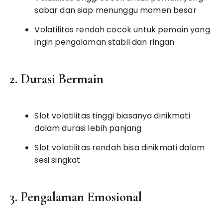
sabar dan siap menunggu momen besar
Volatilitas rendah cocok untuk pemain yang
ingin pengalaman stabil dan ringan
2. Durasi Bermain
Slot volatilitas tinggi biasanya dinikmati
dalam durasi lebih panjang
Slot volatilitas rendah bisa dinikmati dalam
sesi singkat
3. Pengalaman Emosional