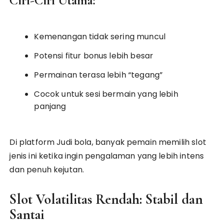
Ciri-Ciri Utama:
Kemenangan tidak sering muncul
Potensi fitur bonus lebih besar
Permainan terasa lebih “tegang”
Cocok untuk sesi bermain yang lebih
panjang
Di platform Judi bola, banyak pemain memilih slot
jenis ini ketika ingin pengalaman yang lebih intens
dan penuh kejutan.
Slot Volatilitas Rendah: Stabil dan
Santai