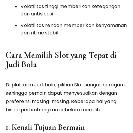
Volatilitas tinggi memberikan ketegangan
dan antisipasi
Volatilitas rendah memberikan kenyamanan
dan ritme stabil
Cara Memilih Slot yang Tepat di
Judi Bola
Di platform Judi bola, pilihan Slot sangat beragam,
sehingga pemain dapat menyesuaikan dengan
preferensi masing-masing. Beberapa hal yang
bisa dipertimbangkan sebelum memilih:
1. Kenali Tujuan Bermain