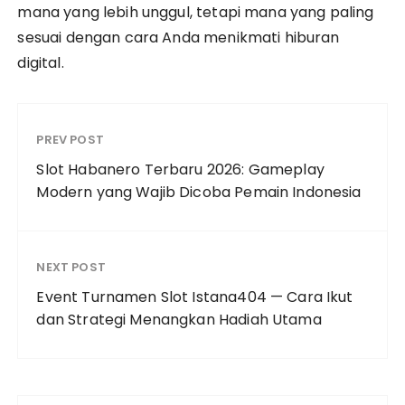
mana yang lebih unggul, tetapi mana yang paling
sesuai dengan cara Anda menikmati hiburan
digital.
PREV POST
Slot Habanero Terbaru 2026: Gameplay
Modern yang Wajib Dicoba Pemain Indonesia
NEXT POST
Event Turnamen Slot Istana404 — Cara Ikut
dan Strategi Menangkan Hadiah Utama