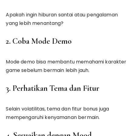
Apakah ingin hiburan santai atau pengalaman
yang lebih menantang?
2. Coba Mode Demo
Mode demo bisa membantu memahami karakter
game sebelum bermain lebih jauh.
3. Perhatikan Tema dan Fitur
Selain volatilitas, tema dan fitur bonus juga
mempengaruhi kenyamanan bermain.
4. Sesuaikan dengan Mood