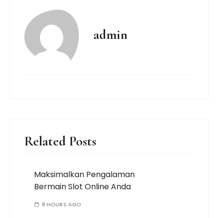
admin
Related Posts
Maksimalkan Pengalaman
Bermain Slot Online Anda
8 HOURS AGO