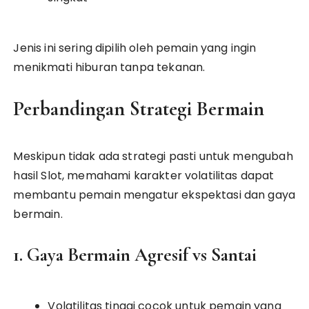
Jenis ini sering dipilih oleh pemain yang ingin
menikmati hiburan tanpa tekanan.
Perbandingan Strategi Bermain
Meskipun tidak ada strategi pasti untuk mengubah
hasil Slot, memahami karakter volatilitas dapat
membantu pemain mengatur ekspektasi dan gaya
bermain.
1. Gaya Bermain Agresif vs Santai
Volatilitas tinggi cocok untuk pemain yang