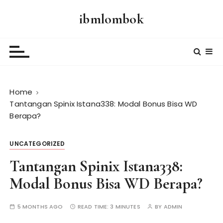
S
ibmlombok
k
i
p
t
o
c
Home
o
Tantangan Spinix Istana338: Modal Bonus Bisa WD
n
Berapa?
t
e
n
UNCATEGORIZED
t
Tantangan Spinix Istana338:
Modal Bonus Bisa WD Berapa?
5 MONTHS AGO
READ TIME:
3 MINUTES
BY
ADMIN