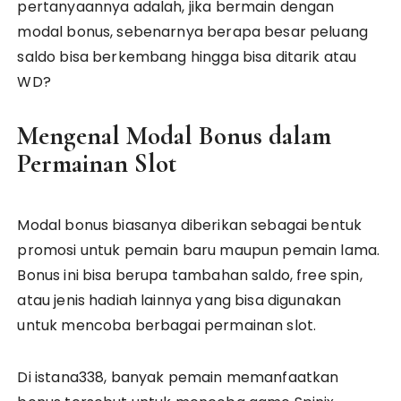
pertanyaannya adalah, jika bermain dengan
modal bonus, sebenarnya berapa besar peluang
saldo bisa berkembang hingga bisa ditarik atau
WD?
Mengenal Modal Bonus dalam
Permainan Slot
Modal bonus biasanya diberikan sebagai bentuk
promosi untuk pemain baru maupun pemain lama.
Bonus ini bisa berupa tambahan saldo, free spin,
atau jenis hadiah lainnya yang bisa digunakan
untuk mencoba berbagai permainan slot.
Di istana338, banyak pemain memanfaatkan