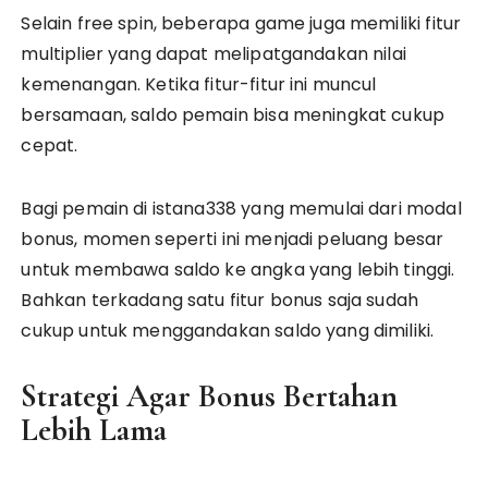
Selain free spin, beberapa game juga memiliki fitur
multiplier yang dapat melipatgandakan nilai
kemenangan. Ketika fitur-fitur ini muncul
bersamaan, saldo pemain bisa meningkat cukup
cepat.
Bagi pemain di istana338 yang memulai dari modal
bonus, momen seperti ini menjadi peluang besar
untuk membawa saldo ke angka yang lebih tinggi.
Bahkan terkadang satu fitur bonus saja sudah
cukup untuk menggandakan saldo yang dimiliki.
Strategi Agar Bonus Bertahan
Lebih Lama