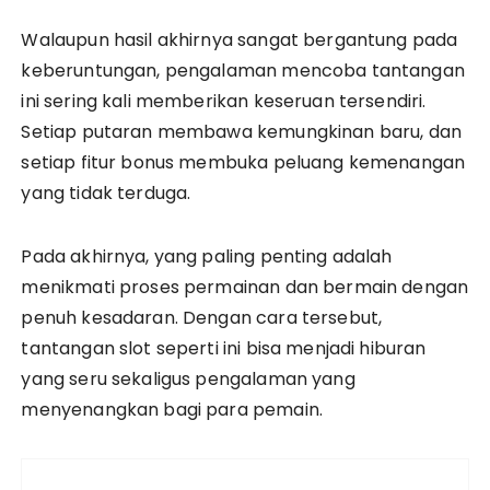
Walaupun hasil akhirnya sangat bergantung pada
keberuntungan, pengalaman mencoba tantangan
ini sering kali memberikan keseruan tersendiri.
Setiap putaran membawa kemungkinan baru, dan
setiap fitur bonus membuka peluang kemenangan
yang tidak terduga.
Pada akhirnya, yang paling penting adalah
menikmati proses permainan dan bermain dengan
penuh kesadaran. Dengan cara tersebut,
tantangan slot seperti ini bisa menjadi hiburan
yang seru sekaligus pengalaman yang
menyenangkan bagi para pemain.