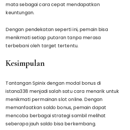
mata sebagai cara cepat mendapatkan
keuntungan.
Dengan pendekatan seperti ini, pemain bisa
menikmati setiap putaran tanpa merasa
terbebani oleh target tertentu.
Kesimpulan
Tantangan Spinix dengan modal bonus di
istana338 menjadi salah satu cara menarik untuk
menikmati permainan slot online. Dengan
memanfaatkan saldo bonus, pemain dapat
mencoba berbagai strategi sambil melihat
seberapa jauh saldo bisa berkembang.