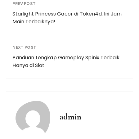
PREV POST
Starlight Princess Gacor di Token4d: Ini Jam
Main Terbaiknya!
NEXT POST
Panduan Lengkap Gameplay Spinix Terbaik
Hanya di Slot
admin