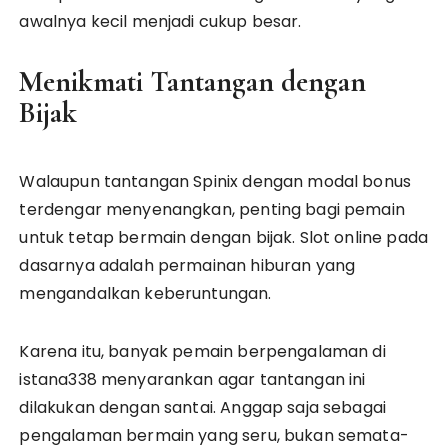
awalnya kecil menjadi cukup besar.
Menikmati Tantangan dengan
Bijak
Walaupun tantangan Spinix dengan modal bonus
terdengar menyenangkan, penting bagi pemain
untuk tetap bermain dengan bijak. Slot online pada
dasarnya adalah permainan hiburan yang
mengandalkan keberuntungan.
Karena itu, banyak pemain berpengalaman di
istana338 menyarankan agar tantangan ini
dilakukan dengan santai. Anggap saja sebagai
pengalaman bermain yang seru, bukan semata-