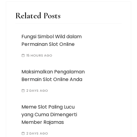
Related Posts
Fungsi Simbol Wild dalam
Permainan Slot Online
15 HOURS AGO
Maksimalkan Pengalaman
Bermain Slot Online Anda
2 DAYS AGO
Meme Slot Paling Lucu
yang Cuma Dimengerti
Member Rajamas
2 DAYS AGO