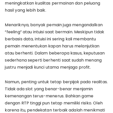
meningkatkan kualitas permainan dan peluang
hasil yang lebih baik.
Menariknya, banyak pemain juga mengandalkan
“feeling” atau intuisi saat bermain. Meskipun tidak
berbasis data, intuisi ini sering kali membantu
pemain menentukan kapan harus melanjutkan
atau berhenti. Dalam beberapa kasus, keputusan
sederhana seperti berhenti saat sudah menang
justru menjadi kunci utama menjaga profit.
Namun, penting untuk tetap berpijak pada realitas.
Tidak ada slot yang benar-benar menjamin
kemenangan terus-menerus. Bahkan game
dengan RTP tinggi pun tetap memiliki risiko. Oleh
karena itu, pendekatan terbaik adalah menikmati