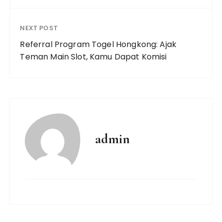
NEXT POST
Referral Program Togel Hongkong: Ajak
Teman Main Slot, Kamu Dapat Komisi
admin