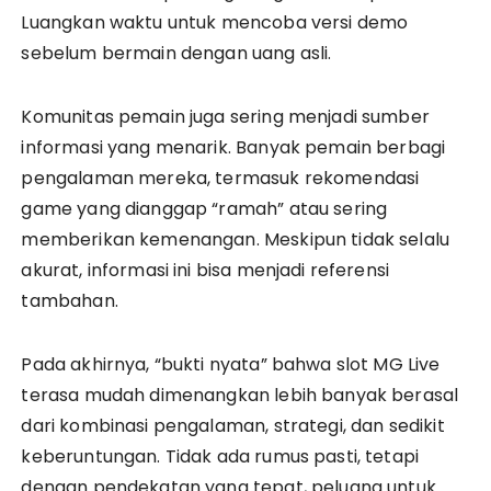
Luangkan waktu untuk mencoba versi demo
sebelum bermain dengan uang asli.
Komunitas pemain juga sering menjadi sumber
informasi yang menarik. Banyak pemain berbagi
pengalaman mereka, termasuk rekomendasi
game yang dianggap “ramah” atau sering
memberikan kemenangan. Meskipun tidak selalu
akurat, informasi ini bisa menjadi referensi
tambahan.
Pada akhirnya, “bukti nyata” bahwa slot MG Live
terasa mudah dimenangkan lebih banyak berasal
dari kombinasi pengalaman, strategi, dan sedikit
keberuntungan. Tidak ada rumus pasti, tetapi
dengan pendekatan yang tepat, peluang untuk