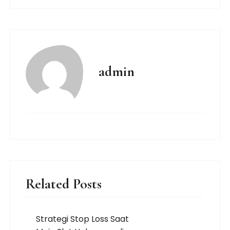
admin
Related Posts
Strategi Stop Loss Saat