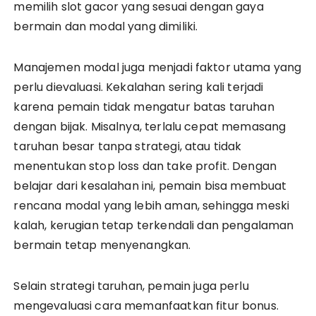
memilih slot gacor yang sesuai dengan gaya
bermain dan modal yang dimiliki.
Manajemen modal juga menjadi faktor utama yang
perlu dievaluasi. Kekalahan sering kali terjadi
karena pemain tidak mengatur batas taruhan
dengan bijak. Misalnya, terlalu cepat memasang
taruhan besar tanpa strategi, atau tidak
menentukan stop loss dan take profit. Dengan
belajar dari kesalahan ini, pemain bisa membuat
rencana modal yang lebih aman, sehingga meski
kalah, kerugian tetap terkendali dan pengalaman
bermain tetap menyenangkan.
Selain strategi taruhan, pemain juga perlu
mengevaluasi cara memanfaatkan fitur bonus.