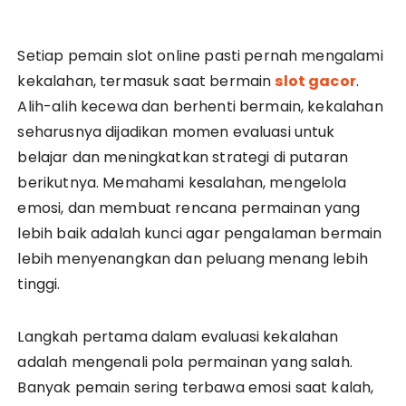
Setiap pemain slot online pasti pernah mengalami
kekalahan, termasuk saat bermain
slot gacor
.
Alih-alih kecewa dan berhenti bermain, kekalahan
seharusnya dijadikan momen evaluasi untuk
belajar dan meningkatkan strategi di putaran
berikutnya. Memahami kesalahan, mengelola
emosi, dan membuat rencana permainan yang
lebih baik adalah kunci agar pengalaman bermain
lebih menyenangkan dan peluang menang lebih
tinggi.
Langkah pertama dalam evaluasi kekalahan
adalah mengenali pola permainan yang salah.
Banyak pemain sering terbawa emosi saat kalah,