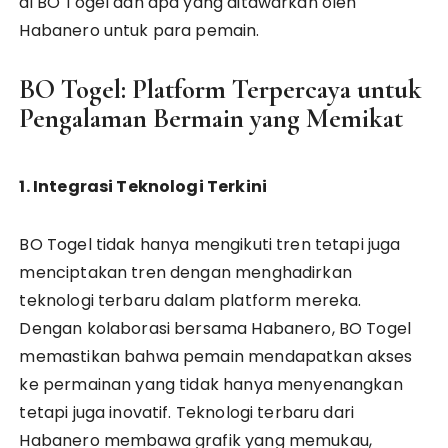
di BO Togel dan apa yang ditawarkan oleh
Habanero untuk para pemain.
BO Togel: Platform Terpercaya untuk
Pengalaman Bermain yang Memikat
1. Integrasi Teknologi Terkini
BO Togel tidak hanya mengikuti tren tetapi juga
menciptakan tren dengan menghadirkan
teknologi terbaru dalam platform mereka.
Dengan kolaborasi bersama Habanero, BO Togel
memastikan bahwa pemain mendapatkan akses
ke permainan yang tidak hanya menyenangkan
tetapi juga inovatif. Teknologi terbaru dari
Habanero membawa grafik yang memukau,