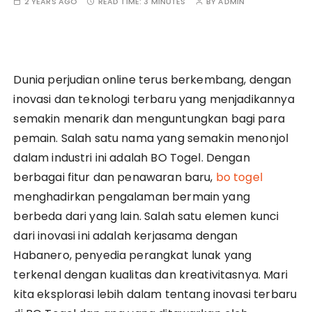
2 YEARS AGO
READ TIME:
3 MINUTES
BY
ADMIN
Dunia perjudian online terus berkembang, dengan
inovasi dan teknologi terbaru yang menjadikannya
semakin menarik dan menguntungkan bagi para
pemain. Salah satu nama yang semakin menonjol
dalam industri ini adalah BO Togel. Dengan
berbagai fitur dan penawaran baru,
bo togel
menghadirkan pengalaman bermain yang
berbeda dari yang lain. Salah satu elemen kunci
dari inovasi ini adalah kerjasama dengan
Habanero, penyedia perangkat lunak yang
terkenal dengan kualitas dan kreativitasnya. Mari
kita eksplorasi lebih dalam tentang inovasi terbaru