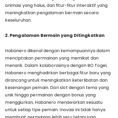
animasi yang halus, dan fitur-fitur interaktif yang
meningkatkan pengalaman bermain secara
keseluruhan.
2. Pengalaman Bermain yang Ditingkatkan
Habanero dikenal dengan kemampuannya dalam
menciptakan permainan yang memikat dan
menarik. Dalam kolaborasinya dengan BO Togel,
Habanero menghadirkan berbagai fitur baru yang
dirancang untuk meningkatkan keterlibatan dan
kesenangan pemain. Dari slot dengan tema yang
unik hingga permainan dengan bonus yang
menggiurkan, Habanero menawarkan sesuatu
untuk setiap tipe pemain. Inovasi ini tidak hanya
membuat permainan lebih seru tetapi juga