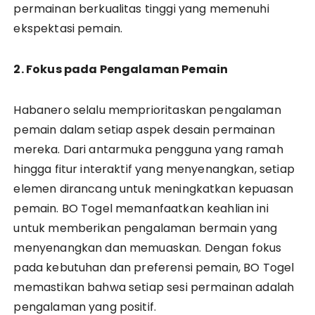
permainan berkualitas tinggi yang memenuhi
ekspektasi pemain.
2. Fokus pada Pengalaman Pemain
Habanero selalu memprioritaskan pengalaman
pemain dalam setiap aspek desain permainan
mereka. Dari antarmuka pengguna yang ramah
hingga fitur interaktif yang menyenangkan, setiap
elemen dirancang untuk meningkatkan kepuasan
pemain. BO Togel memanfaatkan keahlian ini
untuk memberikan pengalaman bermain yang
menyenangkan dan memuaskan. Dengan fokus
pada kebutuhan dan preferensi pemain, BO Togel
memastikan bahwa setiap sesi permainan adalah
pengalaman yang positif.