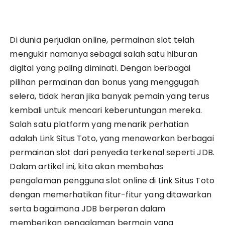
Di dunia perjudian online, permainan slot telah
mengukir namanya sebagai salah satu hiburan
digital yang paling diminati. Dengan berbagai
pilihan permainan dan bonus yang menggugah
selera, tidak heran jika banyak pemain yang terus
kembali untuk mencari keberuntungan mereka.
Salah satu platform yang menarik perhatian
adalah Link Situs Toto, yang menawarkan berbagai
permainan slot dari penyedia terkenal seperti JDB.
Dalam artikel ini, kita akan membahas
pengalaman pengguna slot online di Link Situs Toto
dengan memerhatikan fitur-fitur yang ditawarkan
serta bagaimana JDB berperan dalam
memberikan pengalaman bermain yang