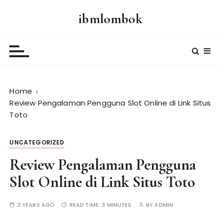
S
ibmlombok
k
i
p
t
o
c
Home
o
Review Pengalaman Pengguna Slot Online di Link Situs
n
Toto
t
e
n
UNCATEGORIZED
t
Review Pengalaman Pengguna
Slot Online di Link Situs Toto
2 YEARS AGO
READ TIME:
3 MINUTES
BY
ADMIN