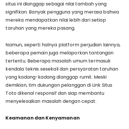
situs ini dianggap sebagai nilai tambah yang
signifikan. Banyak pengguna yang merasa bahwa
mereka mendapatkan nilai lebih dari setiap
taruhan yang mereka pasang.
Namun, seperti halnya platform perjudian lainnya,
beberapa pemain juga melaporkan tantangan
tertentu. Beberapa masalah umum termasuk
kendala teknis sesekali dan persyaratan taruhan
yang kadang-kadang dianggap rumit. Meski
demikian, tim dukungan pelanggan di Link Situs
Toto dikenal responsif dan siap membantu
menyelesaikan masalah dengan cepat.
Keamanan dan Kenyamanan