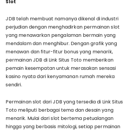
Slot
JDB telah membuat namanya dikenal di industri
perjudian dengan menghadirkan permainan slot
yang menawarkan pengalaman bermain yang
mendalam dan menghibur. Dengan grafik yang
menawan dan fitur-fitur bonus yang menarik,
permainan JDB di Link Situs Toto memberikan
pemain kesempatan untuk merasakan sensasi
kasino nyata dari kenyamanan rumah mereka
sendiri.
Permainan slot dari JDB yang tersedia di Link Situs
Toto meliputi berbagai tema dan desain yang
menarik. Mulai dari slot bertema petualangan
hingga yang berbasis mitologi, setiap permainan