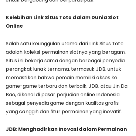
Kelebihan Link Situs Toto dalam Dunia Slot
Online
Salah satu keunggulan utama dari Link Situs Toto
adalah koleksi permainan slotnya yang beragam.
Situs ini bekerja sama dengan berbagai penyedia
perangkat lunak ternama, termasuk JDB, untuk
memastikan bahwa pemain memiliki akses ke
game-game terbaru dan terbaik. JDB, atau Jin Da
Bao, dikenal di pasar perjudian online Indonesia
sebagai penyedia game dengan kualitas grafis
yang canggih dan fitur permainan yang inovatif.
JDB: Menghadirkan Inovasi dalam Permainan